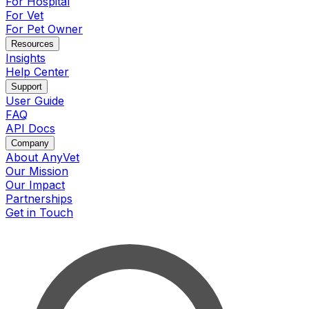
For Hospital
For Vet
For Pet Owner
Resources
Insights
Help Center
Support
User Guide
FAQ
API Docs
Company
About AnyVet
Our Mission
Our Impact
Partnerships
Get in Touch