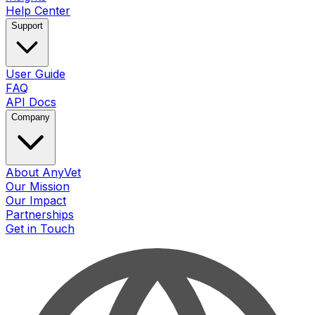
Help Center
Support
User Guide
FAQ
API Docs
Company
About AnyVet
Our Mission
Our Impact
Partnerships
Get in Touch