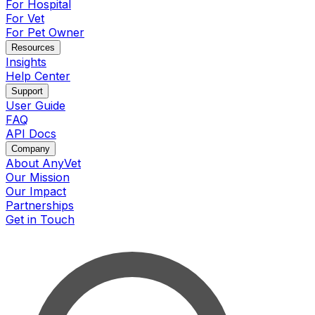
For Hospital
For Vet
For Pet Owner
Resources
Insights
Help Center
Support
User Guide
FAQ
API Docs
Company
About AnyVet
Our Mission
Our Impact
Partnerships
Get in Touch