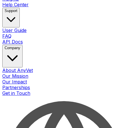
Help Center
Support
User Guide
FAQ
API Docs
Company
About AnyVet
Our Mission
Our Impact
Partnerships
Get in Touch