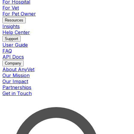
For Hospital
For Vet
For Pet Owner
Resources
Insights
Help Center
Support
User Guide
FAQ
API Docs
Company
About AnyVet
Our Mission
Our Impact
Partnerships
Get in Touch