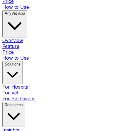
Price
How to Use
AnyVet App
Overview
Feature
Price
How to Use
Solutions
For Hospital
For Vet
For Pet Owner
Resources
Insights