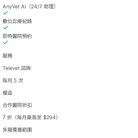
AnyVet AI（24/7 助理）
數位診療紀錄
即時醫院預約
服務
Televet 諮詢
每月 5 次
權益
合作醫院折扣
7 折（每月最高至 $294）
多寵覆蓋範圍