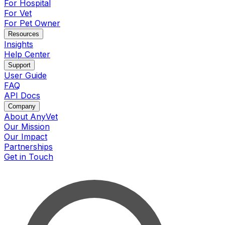
For Hospital
For Vet
For Pet Owner
Resources
Insights
Help Center
Support
User Guide
FAQ
API Docs
Company
About AnyVet
Our Mission
Our Impact
Partnerships
Get in Touch