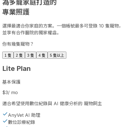
為多寵家庭打造的
專業照護
選擇最適合你家庭的方案。一個帳號最多可登錄 10 隻寵物，
並享有合作醫院的獨家權益。
你有幾隻寵物？
1 隻
2 隻
3 隻
4 隻
5 隻以上
Lite Plan
基本保護
$3
/ mo
適合希望使用數位紀錄與 AI 健康分析的 寵物飼主
AnyVet AI 助理
數位診療紀錄