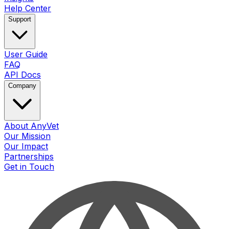
Help Center
Support
User Guide
FAQ
API Docs
Company
About AnyVet
Our Mission
Our Impact
Partnerships
Get in Touch