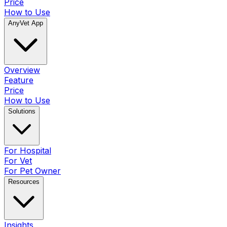
Price
How to Use
AnyVet App
Overview
Feature
Price
How to Use
Solutions
For Hospital
For Vet
For Pet Owner
Resources
Insights