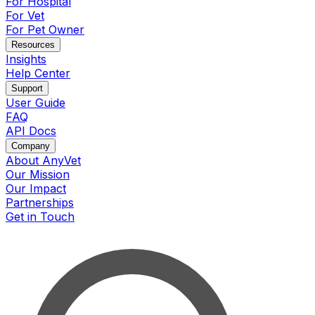
For Hospital
For Vet
For Pet Owner
Resources
Insights
Help Center
Support
User Guide
FAQ
API Docs
Company
About AnyVet
Our Mission
Our Impact
Partnerships
Get in Touch