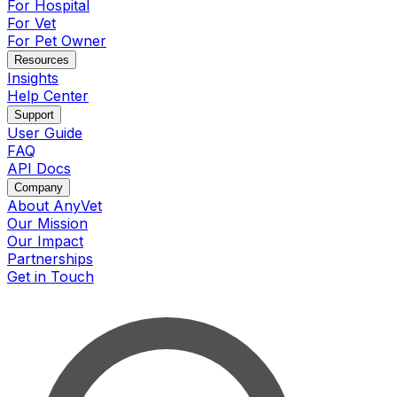
For Hospital
For Vet
For Pet Owner
Resources
Insights
Help Center
Support
User Guide
FAQ
API Docs
Company
About AnyVet
Our Mission
Our Impact
Partnerships
Get in Touch