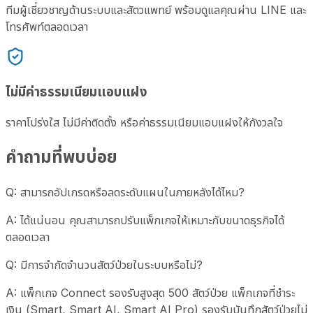
ทีมผู้เชี่ยวชาญด้านระบบและสัตวแพทย์ พร้อมดูแลคุณผ่าน LINE และ
โทรศัพท์ตลอดเวลา
ไม่มีค่าธรรมเนียมแอบแฝง
ราคาโปร่งใส ไม่มีค่าติดตั้ง หรือค่าธรรมเนียมแอบแฝงให้กังวลใจ
คำถามที่พบบ่อย
Q:
สามารถอัปเกรดหรือลดระดับแผนในภายหลังได้ไหม?
A:
ได้แน่นอน คุณสามารถปรับแพ็กเกจให้เหมาะกับขนาดธุรกิจได้
ตลอดเวลา
Q:
มีการจำกัดจำนวนสัตว์ป่วยในระบบหรือไม่?
A:
แพ็กเกจ Connect รองรับสูงสุด 500 สัตว์ป่วย แพ็กเกจที่ชำระ
เงิน (Smart, Smart AI, Smart AI Pro) รองรับบันทึกสัตว์ป่วยไม่