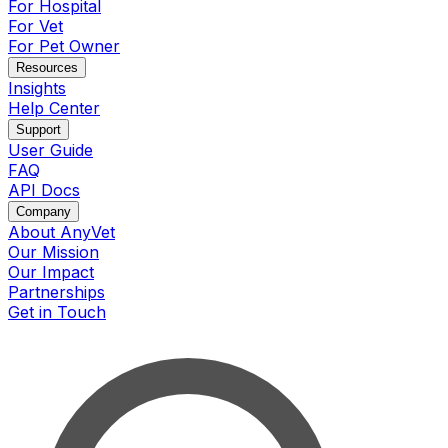
For Hospital
For Vet
For Pet Owner
Resources
Insights
Help Center
Support
User Guide
FAQ
API Docs
Company
About AnyVet
Our Mission
Our Impact
Partnerships
Get in Touch