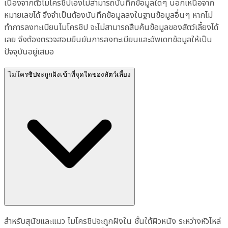
เนื่องจากตัวไมโครชิปเองไม่สามารถบันทึกข้อมูลใดๆ นอกเหนือจาก
หมายเลขได้ จึงจำเป็นต้องบันทึกข้อมูลลงในฐานข้อมูลอื่นๆ หากไม่
ทำการลงทะเบียนไมโครชิป จะไม่สามารถสืบค้นข้อมูลของสัตว์เลี้ยงได้
เลย จึงต้องตรวจสอบยืนยันการลงทะเบียนและอัพเดทข้อมูลให้เป็น
ปัจจุบันอยู่เสมอ
ไมโครชิปจะถูกฝังเข้าที่จุดใดของสัตว์เลี้ยง
สำหรับสุนัขและแมว ไมโครชิปจะถูกฝังใน ชั้นใต้ผิวหนัง ระหว่างหัวไหล่