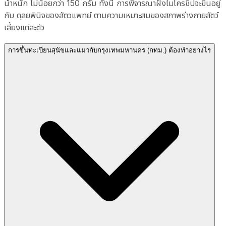
น้ำหนัก ไม่น้อยกว่า 150 กรัม ทั้งนี้ การพิจารณาฝังไมโครชิปจะขึ้นอยู่
กับ ดุลยพินิจของสัตวแพทย์ ตามความเหมาะสมของสภาพร่างกายสัตว์
เลี้ยงแต่ละตัว
การขึ้นทะเบียนสุนัขและแมวกับกรุงเทพมหานคร (กทม.) ต้องทำอย่างไร