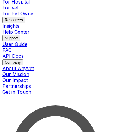
For Hospital
For Vet
For Pet Owner
Resources
Insights
Help Center
Support
User Guide
FAQ
API Docs
Company
About AnyVet
Our Mission
Our Impact
Partnerships
Get in Touch