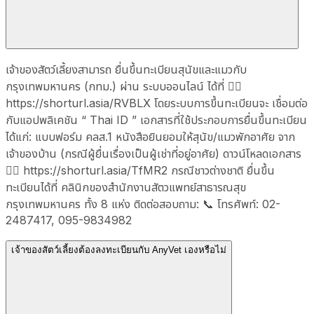
เจ้าของสัตว์เลี้ยงสามารถ ยื่นขึ้นทะเบียนสุนัขและแมวกับ
กรุงเทพมหานคร (กทม.) ผ่าน ระบบออนไลน์ ได้ที่ 👉🏻
https://shorturl.asia/RVBLX โดยระบบการขึ้นทะเบียนจะ เชื่อมต่อ
กับแอปพลิเคชัน “ Thai ID ” เอกสารที่ใช้ประกอบการยื่นขึ้นทะเบียน
ได้แก่: แบบฟอร์ม คลส.1 หนังสือยินยอมให้สุนัข/แมวพักอาศัย จาก
เจ้าของบ้าน (กรณีผู้ยื่นเรื่องเป็นผู้เช่าที่อยู่อาศัย) ดาวน์โหลดเอกสาร
👉🏻 https://shorturl.asia/TfMR2 กรณีชาวต่างชาติ ยื่นขึ้น
ทะเบียนได้ที่ คลินิกของสำนักงานสัตวแพทย์สาธารณสุข
กรุงเทพมหานคร ทั้ง 8 แห่ง ติดต่อสอบถาม: 📞 โทรศัพท์: 02-
2487417, 095-9834982
เจ้าของสัตว์เลี้ยงต้องลงทะเบียนกับ AnyVet เองหรือไม่