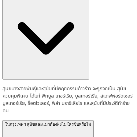
สุนัขบางสายพันธุ์และสุนัขที่มีพฤติกรรมก้าวร้าว จะถูกจัดเป็น สุนัข
ควบคุมพิเศษ ได้แก่ พิทบูล เทอร์เรีย, บูลเทอร์เรีย, สแตฟฟอร์ดเชอร์
บูลเทอร์เรีย, ร็อตไวเลอร์, ฟิล่า บราซิเลียโร และสุนัขที่มีประวัติทำร้าย
คน
ในกรุงเทพฯ สุนัขและแมวต้องฝังไมโครชิปหรือไม่