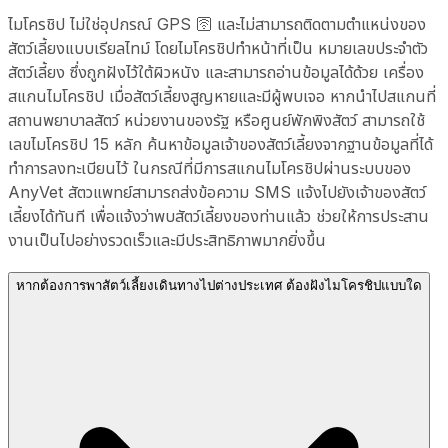
ไมโครชิป ไม่ใช่อุปกรณ์ GPS 🛜 และไม่สามารถติดตามตำแหน่งของ
สัตว์เลี้ยงแบบเรียลไทม์ โดยไมโครชิปทำหน้าที่เป็น หมายเลขประจำตัว
สัตว์เลี้ยง ซึ่งถูกฝังไว้ใต้ผิวหนัง และสามารถอ่านข้อมูลได้ด้วย เครื่อง
สแกนไมโครชิป เมื่อสัตว์เลี้ยงสูญหายและมีผู้พบเจอ หากนำไปสแกนที่
สถานพยาบาลสัตว์ หน่วยงานของรัฐ หรือศูนย์พักพิงสัตว์ สามารถใช้
เลขไมโครชิป 15 หลัก ค้นหาข้อมูลเจ้าของสัตว์เลี้ยงจากฐานข้อมูลที่ได้
ทำการลงทะเบียนไว้ ในกรณีที่มีการสแกนไมโครชิปผ่านระบบของ
AnyVet สัตวแพทย์สามารถส่งข้อความ SMS แจ้งไปยังเจ้าของสัตว์
เลี้ยงได้ทันที เพื่อแจ้งว่าพบสัตว์เลี้ยงของท่านแล้ว ช่วยให้การประสาน
งานเป็นไปอย่างรวดเร็วและมีประสิทธิภาพมากยิ่งขึ้น
หากต้องการพาสัตว์เลี้ยงเดินทางไปต่างประเทศ ต้องฝังไมโครชิปแบบใด